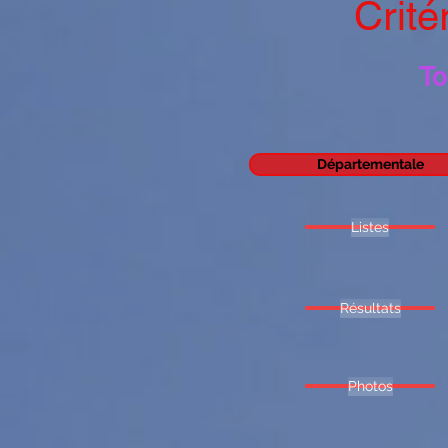
Crité
To
Départementale
Listes
Résultats
Photos