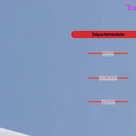
To
Départementale
Listes
Résultats
Photos