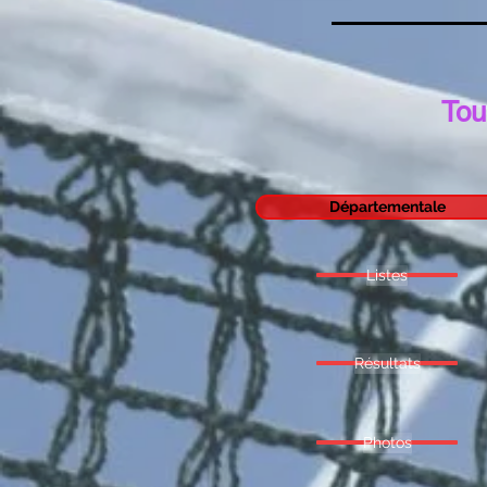
Tou
Départementale
Listes
Résultats
Photos