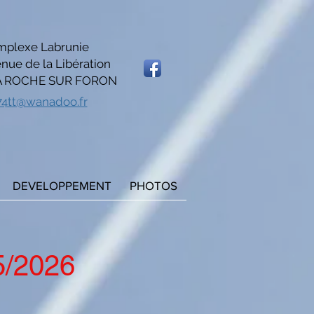
plexe Labrunie
nue de la Libération
A ROCHE SUR FORON
74tt@wanadoo.fr
DEVELOPPEMENT
PHOTOS
5/2026